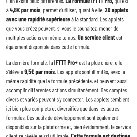
Il en existe deux différentes.
La Formule IFTTT Pro,
qui est
à
4,8€ par mois
, permet d’utiliser, quant à elle,
20 applets
avec une rapidité supérieure
à la standard. Les applets
que vous créez peuvent, si vous le souhaitez, mener de
multiples actions en même temps.
Un service client
est
également disponible dans cette formule.
La dernière formule, la
IFTTT Pro+
est la plus chère, elle
s’élève à
9,5€ par mois
. Les applets sont illimités, avec la
même rapidité que la formule précédente, et peuvent aussi
accomplir différentes actions simultanément. Des comptes
divers et variés peuvent s’y connecter. Les applets semblent
ici bien plus complets et diversifiés que dans les autres
formules. Des outils de développement sont également
disponibles sur la plateforme et, bien évidemment, le service
client se révèle aussi utilisable.
Cette formule est destinée