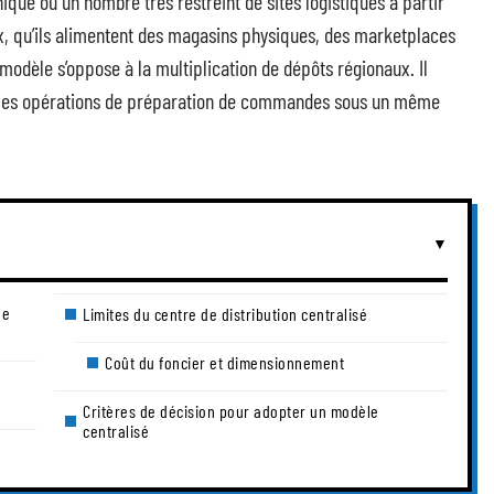
ique ou un nombre très restreint de sites logistiques à partir
ux, qu’ils alimentent des magasins physiques, des marketplaces
odèle s’oppose à la multiplication de dépôts régionaux. Il
et les opérations de préparation de commandes sous un même
ge
Limites du centre de distribution centralisé
Coût du foncier et dimensionnement
Critères de décision pour adopter un modèle
centralisé