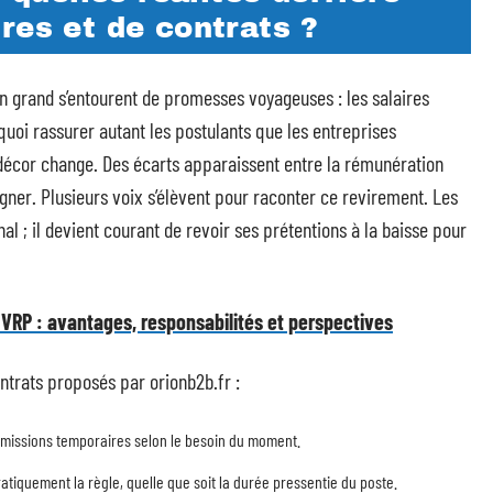
res et de contrats ?
 en grand s’entourent de promesses voyageuses : les salaires
quoi rassurer autant les postulants que les entreprises
e décor change. Des écarts apparaissent entre la rémunération
gner. Plusieurs voix s’élèvent pour raconter ce revirement. Les
inal ; il devient courant de revoir ses prétentions à la baisse pour
VRP : avantages, responsabilités et perspectives
ntrats proposés par orionb2b.fr :
s missions temporaires selon le besoin du moment.
pratiquement la règle, quelle que soit la durée pressentie du poste.