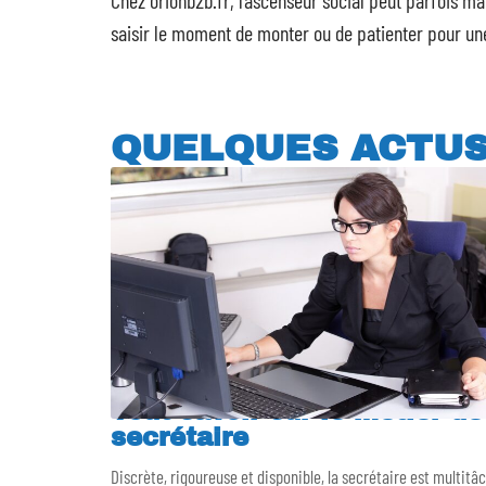
Chez orionb2b.fr, l’ascenseur social peut parfois m
saisir le moment de monter ou de patienter pour un
QUELQUES ACTU
Tout savoir sur le métier de
secrétaire
Discrète, rigoureuse et disponible, la secrétaire est multitâ