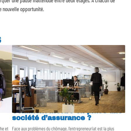
arquer une pause inattendue entre deux étages. À chacun de
e nouvelle opportunité.
S
Comment mettre en place une
société d’assurance ?
che et
Face aux problèmes du chômage, l’entrepreneuriat est la plus