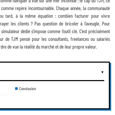
t comme naviguer à vue sur une mer inconnue : le cap du TJM, ce
er comme repère incontournable. Chaque année, la communauté
t ou tard, à la même équation : combien facturer pour vivre
yer les clients ? Pas question de bricoler à l’aveugle. Pour
 simulateur dédié s’impose comme l’outil clé. C’est précisément
ur de TJM pensé pour les consultants, freelances ou salariés
erdre de vue la réalité du marché et de leur propre valeur.
Conclusion