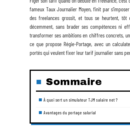
Figer son tarif quand on débute en freelance, c’es
fameux Taux Journalier Moyen, finit par s’impos
des freelances grossit, et tous se heurtent, tô
décemment, sans brader ses compétences ni effra
transformer ses ambitions en chiffres concrets, un
ce que propose Régie-Portage, avec un calculate
portés qui veulent fixer leur tarif journalier sans p
Sommaire
À quoi sert un simulateur TJM salaire net ?
Avantages du portage salarial