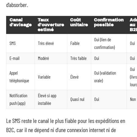
d’absorber.
Canal
Taux
Coût
Confirmation
Ad
d’avisage
d’ouverture
unitaire
possible
au
estimé
B2
Oui (lien de
SMS
Très élevé
Faible
Oui
confirmation)
E-mail
Modéré
Très faible
Oui
Oui
Oui
Appel
Oui (validation
Variable
Élevé
(liv
téléphonique
orale)
lour
Notification
Élevé si app
Quasi nul
Oui
Non
push (app)
installée
Le SMS reste le canal le plus fiable pour les expéditions en
B2C, car il ne dépend ni d’une connexion internet ni de