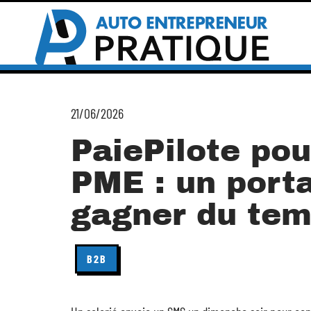
21/06/2026
PaiePilote pou
PME : un porta
gagner du te
B2B