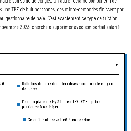
aître son solde de congés. Un autre réclame son bulletin de
Dans une TPE de huit personnes, ces micro-demandes finissent par
au gestionnaire de paie. C’est exactement ce type de friction
 novembre 2023, cherche à supprimer avec son portail salarié
que
Bulletins de paie dématérialisés : conformité et gain
de place
Mise en place de My Silae en TPE-PME : points
pratiques à anticiper
Ce qu’il faut prévoir côté entreprise