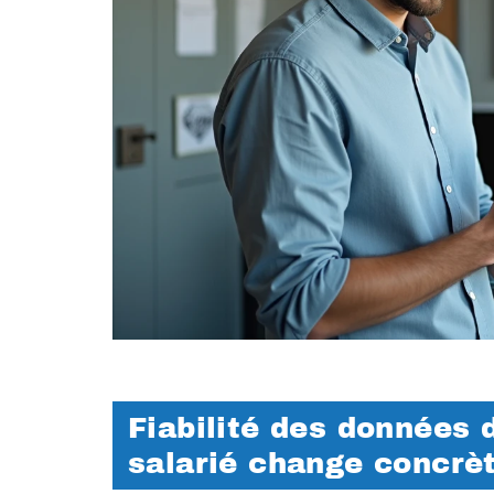
Fiabilité des données d
salarié change concrè