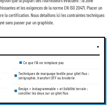
eption que la plupart des fournisseurs évacuent : la zone
chissantes et les exigences de la norme EN ISO 20471. Placer un
e la certification. Nous détaillons ici les contraintes techniques
gné sans passer par un graphiste.
Ce que l’IA ne remplace pas
Techniques de marquage textile pour gilet fluo :
A
sérigraphie, transfert DTF ou broderie
Design « instagrammable » et lisibilité terrain :
concilier les deux sur un gilet fluo