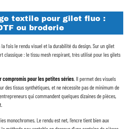
 textile pour gilet fluo :
 DTF ou broderie
 fois le rendu visuel et la durabilité du design. Sur un gilet
rt classique : le tissu mesh respirant, très utilisé pour les gilets
eur compromis pour les petites séries
. Il permet des visuels
sur des tissus synthétiques, et ne nécessite pas de minimum de
-entrepreneurs qui commandent quelques dizaines de pièces,
t.
ies monochromes. Le rendu est net, l’encre tient bien aux
d la méthode peu rentable en dessous d’une centaine de pièces.